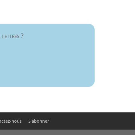
 lettres ?
actez-nous
S’abonner