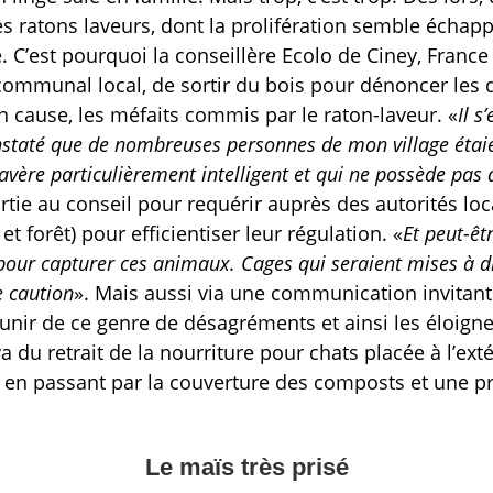
s ratons laveurs, dont la prolifération semble échappe
. C’est pourquoi la conseillère Ecolo de Ciney, France 
communal local, de sortir du bois pour dénoncer les d
En cause, les méfaits commis par le raton-laveur. «
Il s
onstaté que de nombreuses personnes de mon village étai
avère particulièrement intelligent et qui ne possède pas
ortie au conseil pour requérir auprès des autorités lo
 forêt) pour efficientiser leur régulation. «
Et peut-ê
ur capturer ces animaux. Cages qui seraient mises à dis
 caution
». Mais aussi via une communication invitant 
nir de ce genre de désagréments et ainsi les éloigner
a du retrait de la nourriture pour chats placée à l’exté
s, en passant par la couverture des composts et une p
Le maïs très prisé