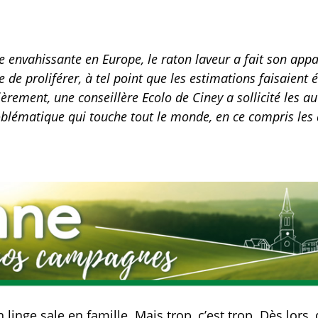
envahissante en Europe, le raton laveur a fait son appa
e de proliférer, à tel point que les estimations faisaient 
ièrement, une conseillère Ecolo de Ciney a sollicité les
oblématique qui touche tout le monde, en ce compris les 
n linge sale en famille. Mais trop, c’est trop. Dès lors