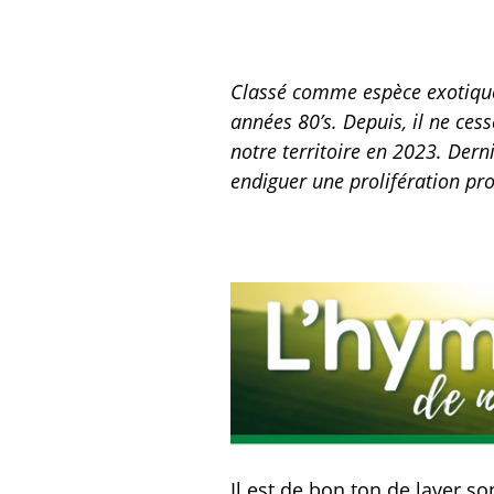
Classé comme espèce exotique 
années 80’s. Depuis, il ne cess
notre territoire en 2023. Dern
endiguer une prolifération pr
Il est de bon ton de laver so