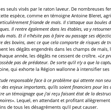
 les seuls visés par le raton laveur. De nombreuses 
 cette espèce, comme en témoigne Antoine Bleret, agri
rticulièrement friande de maïs. Il s’attaque aux boules d
iques. Il rentre également dans les étables, va y retourne
du maïs. Et il n’hésite pas à faire au passage ses déjecti
re des bovins, avec ce que cela comporte de risques de 
ement les dégâts engendrés dans les champs de maïs, l
chaque année, les dégâts ne cessent de croître. «
Le pr
ossède pas de prédateur. De sorte qu’il n’y a que la cap
oine, qui exhorte la Région wallonne à intensifier ses 
titude responsable face à ce problème qui attente non se
e des enjeux importants, qu’ils soient financiers pour les
e un témoignage que j’ai reçu faisant état de la destruc
 noires
». Lequel, en attendant et profitant allègrement
mains de tous les désagréments qu’il peut causer.