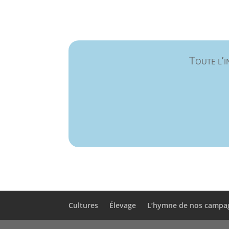
Toute l’i
Cultures
Élevage
L’hymne de nos campa