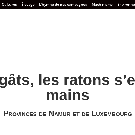
Cultures
Élevage
L’hymne de nos campagnes
Machinisme
Environn
gâts, les ratons s’e
mains
Provinces de Namur et de Luxembourg