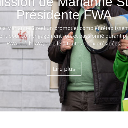
ssion de Marianne St
Présidente FWA
 à Marianne Streel un prompt et complet rétablissemen
ent pour son engagement fort et passionné durant plu
FWA et à l’UAW, qu’elle a toutes deux présidées.
Lire plus