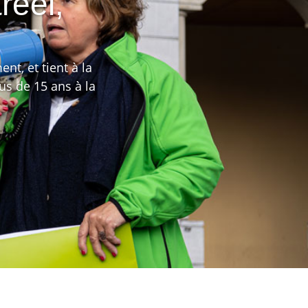
reel,
t, et tient à la
s de 15 ans à la