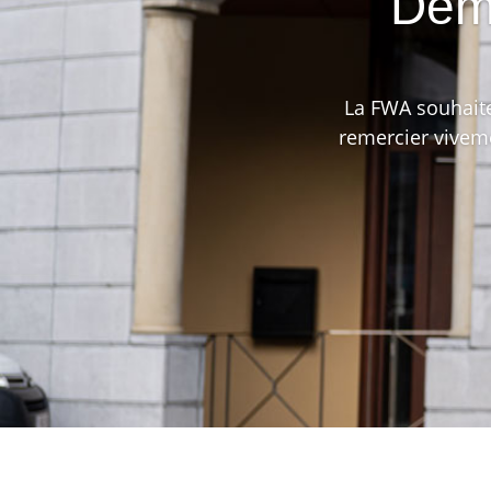
Démi
La FWA souhaite
remercier vivem