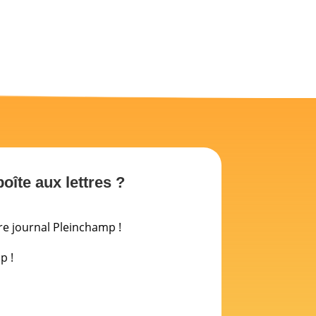
îte aux lettres ?
re journal Pleinchamp !
p !