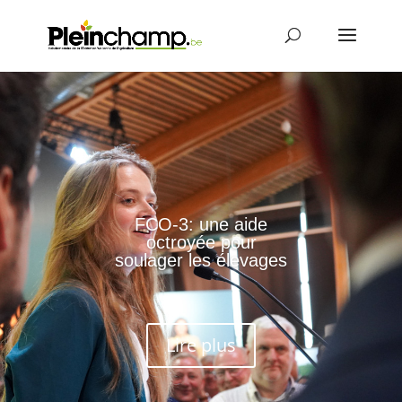
FCO-3: une aide
octroyée pour
soulager les élevages
Lire plus