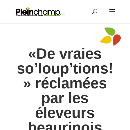
«De vraies
so’loup’tions!
» réclamées
par les
éleveurs
beaurinois