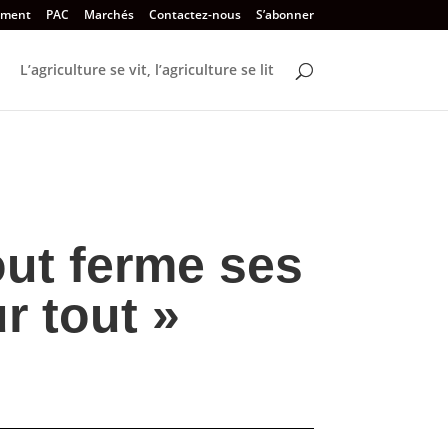
ement
PAC
Marchés
Contactez-nous
S’abonner
L’agriculture se vit, l’agriculture se lit
out ferme ses
ur tout »