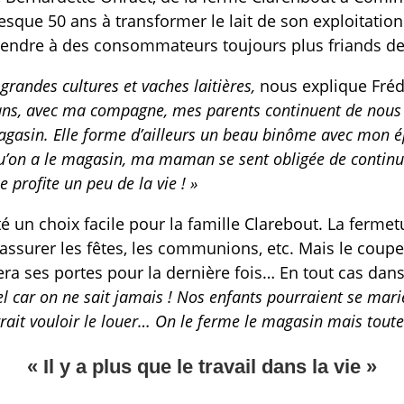
esque 50 ans à transformer le lait de son exploitatio
 vendre à des consommateurs toujours plus friands de
grandes cultures et vaches laitières,
nous explique Fréd
0 ans, avec ma compagne, mes parents continuent de nous
gasin. Elle forme d’ailleurs un beau binôme avec mon é
’on a le magasin, ma maman se sent obligée de continue
 profite un peu de la vie ! »
é un choix facile pour la famille Clarebout. La fermetu
 assurer les fêtes, les communions, etc. Mais le coup
era ses portes pour la dernière fois… En tout cas da
l car on ne sait jamais ! Nos enfants pourraient se mari
ait vouloir le louer… On le ferme le magasin mais toutes 
« Il y a plus que le travail dans la vie »