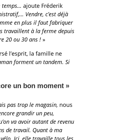
de temps…
ajoute Fréderik
istratif,… Vendre, c’est déjà
omme en plus il faut fabriquer
ts travaillent à la ferme depuis
re 20 ou 30 ans !
»
é l’esprit, la famille ne
aman forment un tandem. Si
ncore un bon moment »
Mais pas trop le magasin,
nous
encore grandir un peu,
u’on va avoir autant de revenu
ins de travail. Quant à ma
lo. Ici, elle travaille tous les