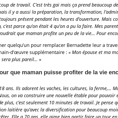
aucoup de travail. C’est très gai mais ça prend beaucoup 
ais il y a aussi la préparation, la transformation, l’admin
 toujours présent pendant les heures d’ouverture. Mais c
, c’est parce qu’on était 4 qu’on a pu la faire. Mes paren
voudrait que maman profite un peu de la vie… Pour enco
her quelqu’un pour remplacer Bernadette leur a travers
main-d’œuvre supplémentaire :
« Mon épouse et ma m
 sera plus pareil…
»
pour que maman puisse profiter de la vie e
18 ans. Ils adorent les vaches, les cultures, la ferme,… 
ous, on va construire une nouvelle étable pour pouvoir 
e plus, c’est seulement 10 minutes de travail. Je pense q
ion laitière qu’avec la diversification pour beaucoup mo
er. Elle a 70 ans, elle aime bien partir faire un tour en vé