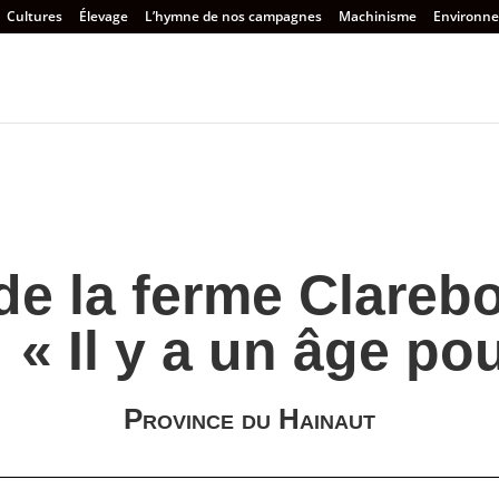
Cultures
Élevage
L’hymne de nos campagnes
Machinisme
Environn
e la ferme Clareb
 « Il y a un âge po
Province du Hainaut